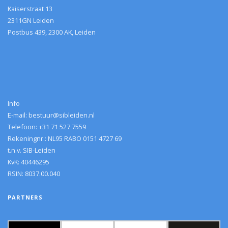
Kaiserstraat 13
2311GN Leiden
Postbus 439, 2300 AK, Leiden
Info
E-mail: bestuur@sibleiden.nl
Telefoon: +31 71 527 7559
Rekeningnr.: NL95 RABO 0151 4727 69
t.n.v. SIB-Leiden
KvK: 40446295
RSIN: 8037.00.040
PARTNERS