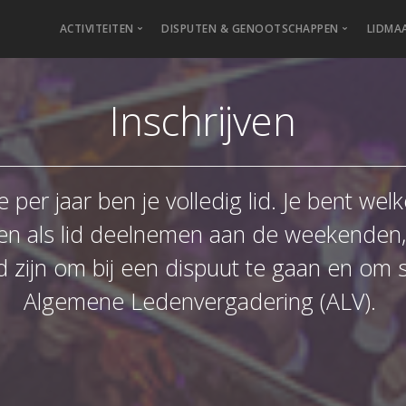
ACTIVITEITEN
DISPUTEN & GENOOTSCHAPPEN
LIDMA
Inschrijven
Inhoudelijk
Gezel
Dis
Lid
Inf
Benefiet
Activ
Bac
Insc
Ereg
Haagsche Tafeltjes Avond
Borre
Bree
Stic
Gesc
 per jaar ben je volledig lid.
Je bent welk
Japanse Tafeltjes Avond
Leden
Cive
Uits
Raad
Lezingen
Imp
SIB-
leen als lid deelnemen aan de weekende
Lezingenarchief
Ond
Veel
d zijn om bij een dispuut te gaan en om 
Via 
Algemene Ledenvergadering (ALV).