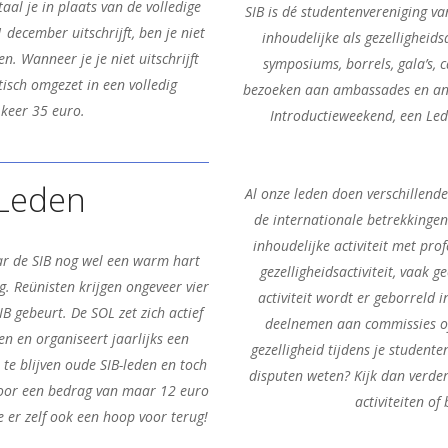
taal je in plaats van de volledige
SIB is dé studentenvereniging va
1 december uitschrijft, ben je niet
inhoudelijke als gezelligheidsa
n. Wanneer je je niet uitschrijft
symposiums, borrels, gala’s, 
sch omgezet in een volledig
bezoeken aan ambassades en ande
 keer 35 euro.
Introductieweekend, een Led
-Leden
Al onze leden doen verschillend
de internationale betrekkingen
inhoudelijke activiteit met pro
ar de SIB nog wel een warm hart
gezelligheidsactiviteit, vaak
g. Reünisten krijgen ongeveer vier
activiteit wordt er geborreld 
B gebeurt. De SOL zet zich actief
deelnemen aan commissies of 
en en organiseert jaarlijks een
gezelligheid tijdens je studente
 te blijven oude SIB-leden en toch
disputen weten? Kijk dan verder
 Voor een bedrag van maar 12 euro
activiteiten of
e er zelf ook een hoop voor terug!