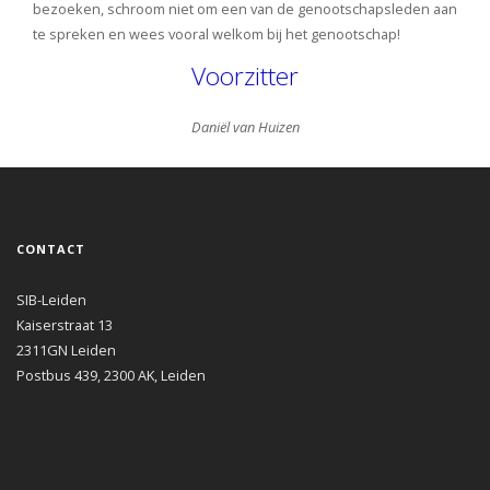
bezoeken, schroom niet om een van de genootschapsleden aan
te spreken en wees vooral welkom bij het genootschap!
Voorzitter
Daniël van Huizen
CONTACT
SIB-Leiden
Kaiserstraat 13
2311GN Leiden
Postbus 439, 2300 AK, Leiden