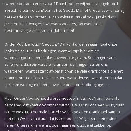
tweede persoon enkelvoud? Daar hebben wij nooit van gehoord!
Spreekt u een lid aan? Dan is het Goede Man of Vrouw voor u (tenzij
het Goede Man Thissen is, dan volstaat Orakel ook)! Jas én das?
Jazeker, maar vergeet uw reversspeldjes, uw eventuele
bestuursvestje en uiteraard ‘Johan’ niet!
Onder Voorbehoud? Geducht? Dat kunt u wel zeggen! Laat onze
looks en stijl u niet bedriegen, want wij zijn hier om de
woensdagborrel een flinke opzweep te geven. Sommigen van u
zullen ons daarom vervelend vinden, sommigen zullen ons
waarderen. Want gezang afkomstig van de vele drankorgels die het
Alomnipotente rijk is, dat is niet iets wat iedereen waardeert. En dan
spreken we nog niet eens over de bras- en zooipogingen…
Maar Onder Voorbehoud wordt niet voor niets het Alomnipotente
genoemd, dat komt ook omdat dat zo is. Waar bij ons een wil is, daar
is een weg. Een normale borrel? SAAI. Voeg een drankspel samen
met een OV-rit van 6 uur, dat is een borrel! Wil je een meter bier
halen? Uiteraard te weinig, doe maar een dubbele! Lekker op