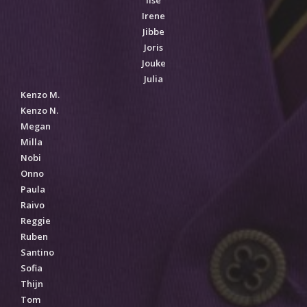
Ilse
Irene
Jibbe
Joris
Jouke
Julia
Kenzo M.
Kenzo N.
Megan
Milla
Nobi
Onno
Paula
Raivo
Reggie
Ruben
Santino
Sofia
Thijn
Tom