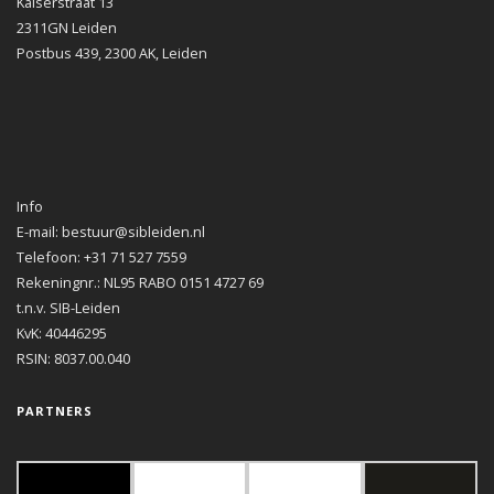
Kaiserstraat 13
2311GN Leiden
Postbus 439, 2300 AK, Leiden
Info
E-mail: bestuur@sibleiden.nl
Telefoon: +31 71 527 7559
Rekeningnr.: NL95 RABO 0151 4727 69
t.n.v. SIB-Leiden
KvK: 40446295
RSIN: 8037.00.040
PARTNERS