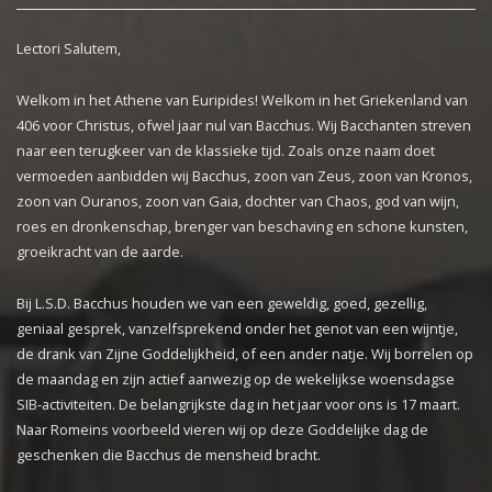
Lectori Salutem,
Welkom in het Athene van Euripides! Welkom in het Griekenland van
406 voor Christus, ofwel jaar nul van Bacchus. Wij Bacchanten streven
naar een terugkeer van de klassieke tijd. Zoals onze naam doet
vermoeden aanbidden wij Bacchus, zoon van Zeus, zoon van Kronos,
zoon van Ouranos, zoon van Gaia, dochter van Chaos, god van wijn,
roes en dronkenschap, brenger van beschaving en schone kunsten,
groeikracht van de aarde.
Bij L.S.D. Bacchus houden we van een geweldig, goed, gezellig,
geniaal gesprek, vanzelfsprekend onder het genot van een wijntje,
de drank van Zijne Goddelijkheid, of een ander natje. Wij borrelen op
de maandag en zijn actief aanwezig op de wekelijkse woensdagse
SIB-activiteiten. De belangrijkste dag in het jaar voor ons is 17 maart.
Naar Romeins voorbeeld vieren wij op deze Goddelijke dag de
geschenken die Bacchus de mensheid bracht.