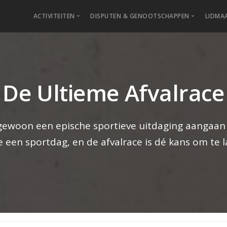
ACTIVITEITEN
DISPUTEN & GENOOTSCHAPPEN
LIDMA
Inhoudelijk
Gezel
Dis
Lid
Inf
Benefiet
Activ
Bac
Insc
Ereg
 De Ultieme Afvalrace
Haagsche Tafeltjes Avond
Borre
Bree
Stic
Gesc
Japanse Tafeltjes Avond
Leden
Cive
Uits
Raad
je gewoon een epische sportieve uitdaging aangaan
Lezingen
Imp
SIB-
n sportdag, en de afvalrace is dé kans om te laten 
Lezingenarchief
Ond
Veel
Via 