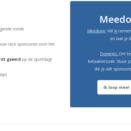
Meedo
lgende ronde
Meedoen
: Wil jij renn
en laat je
jouw race sponsoren voor het
Doneren:
Om te 
rdt geëerd
op de sportdag!
betaalverzoek. Stuur 
die je wilt sponso
ijn!
Ik loop mee!